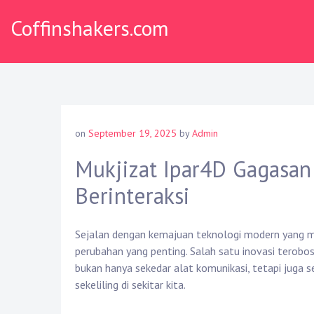
Skip
Coffinshakers.com
to
content
on
September 19, 2025
by
Admin
Mukjizat Ipar4D Gagasa
Berinteraksi
Sejalan dengan kemajuan teknologi modern yang ma
perubahan yang penting. Salah satu inovasi terobos
bukan hanya sekedar alat komunikasi, tetapi juga 
sekeliling di sekitar kita.