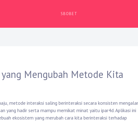
SBOBET
n yang Mengubah Metode Kita
ju, metode interaksi saling berinteraksi secara konsisten mengala
an yang hadir serta mampu memikat minat yaitu ipar4d. Aplikasi ini
sebuah ekosistem yang merubah cara kita berinteraksi terhadap