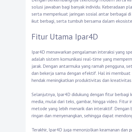
solusi jawaban bagi banyak individu. Keberadaan 
serta memperkuat jaringan sosial antar berbagai 
ikut berbagi, serta tumbuh bersama dalam ekosiste
Fitur Utama Ipar4D
Ipar4D menawarkan pengalaman interaksi yang spes
adalah sistem komunikasi real-time yang memper
jarak. Dengan antarmuka yang ramah pengguna, set
dan bekerja sama dengan efektif. Hal ini membuat
hendak meningkatkan produktivitas dan kreativitas 
Selanjutnya, Ipar4D didukung dengan fitur berbagi 
media, mulai dari teks, gambar, hingga video. Fitu
metode yang lebih menarik dan interaktif. Dengan 
ringan dan menyenangkan, sehingga dapat mendongk
Terakhir, Ipar4D juga menonjolkan keamanan dan p