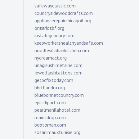
safewayclassic.com
countrysidewoodcrafts.com
appliancerepairchicagoil.org
ontariotbf.org
instalegendary.com
keepworkershealthyandsafe.com
noodlesitaliankitchen.com
nydreamact.org
unagisushimetairie.com
jewelflashtattoos.com
getpcfixtoday.com
bbrtbandra.org
bluebonnetcountry.com
epicclipart.com
pearlmanilahotel.com
maintdrop.com
bobtoman.com
sosanimauxtunisie.org