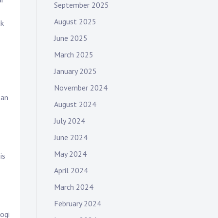
September 2025
August 2025
k
June 2025
March 2025
January 2025
November 2024
san
August 2024
July 2024
June 2024
May 2024
is
April 2024
March 2024
February 2024
ogi