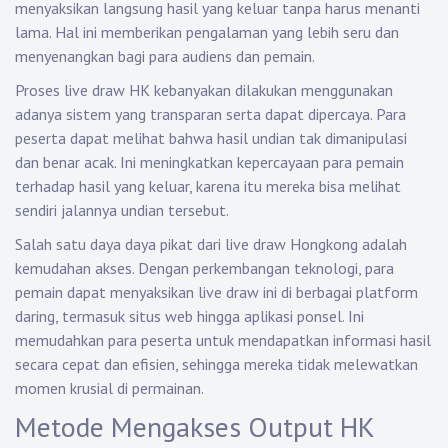
menyaksikan langsung hasil yang keluar tanpa harus menanti
lama. Hal ini memberikan pengalaman yang lebih seru dan
menyenangkan bagi para audiens dan pemain.
Proses live draw HK kebanyakan dilakukan menggunakan
adanya sistem yang transparan serta dapat dipercaya. Para
peserta dapat melihat bahwa hasil undian tak dimanipulasi
dan benar acak. Ini meningkatkan kepercayaan para pemain
terhadap hasil yang keluar, karena itu mereka bisa melihat
sendiri jalannya undian tersebut.
Salah satu daya daya pikat dari live draw Hongkong adalah
kemudahan akses. Dengan perkembangan teknologi, para
pemain dapat menyaksikan live draw ini di berbagai platform
daring, termasuk situs web hingga aplikasi ponsel. Ini
memudahkan para peserta untuk mendapatkan informasi hasil
secara cepat dan efisien, sehingga mereka tidak melewatkan
momen krusial di permainan.
Metode Mengakses Output HK