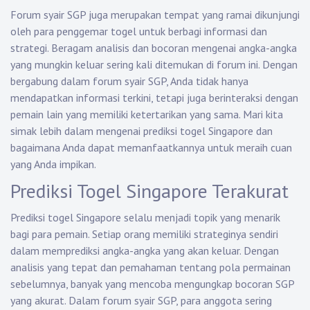
Forum syair SGP juga merupakan tempat yang ramai dikunjungi
oleh para penggemar togel untuk berbagi informasi dan
strategi. Beragam analisis dan bocoran mengenai angka-angka
yang mungkin keluar sering kali ditemukan di forum ini. Dengan
bergabung dalam forum syair SGP, Anda tidak hanya
mendapatkan informasi terkini, tetapi juga berinteraksi dengan
pemain lain yang memiliki ketertarikan yang sama. Mari kita
simak lebih dalam mengenai prediksi togel Singapore dan
bagaimana Anda dapat memanfaatkannya untuk meraih cuan
yang Anda impikan.
Prediksi Togel Singapore Terakurat
Prediksi togel Singapore selalu menjadi topik yang menarik
bagi para pemain. Setiap orang memiliki strateginya sendiri
dalam memprediksi angka-angka yang akan keluar. Dengan
analisis yang tepat dan pemahaman tentang pola permainan
sebelumnya, banyak yang mencoba mengungkap bocoran SGP
yang akurat. Dalam forum syair SGP, para anggota sering