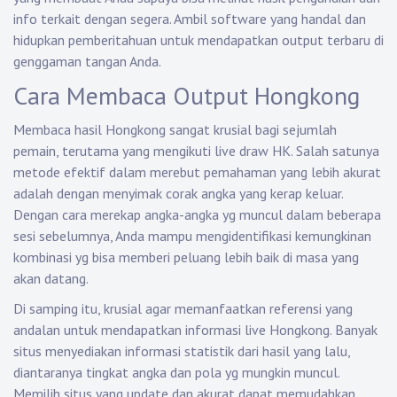
info terkait dengan segera. Ambil software yang handal dan
hidupkan pemberitahuan untuk mendapatkan output terbaru di
genggaman tangan Anda.
Cara Membaca Output Hongkong
Membaca hasil Hongkong sangat krusial bagi sejumlah
pemain, terutama yang mengikuti live draw HK. Salah satunya
metode efektif dalam merebut pemahaman yang lebih akurat
adalah dengan menyimak corak angka yang kerap keluar.
Dengan cara merekap angka-angka yg muncul dalam beberapa
sesi sebelumnya, Anda mampu mengidentifikasi kemungkinan
kombinasi yg bisa memberi peluang lebih baik di masa yang
akan datang.
Di samping itu, krusial agar memanfaatkan referensi yang
andalan untuk mendapatkan informasi live Hongkong. Banyak
situs menyediakan informasi statistik dari hasil yang lalu,
diantaranya tingkat angka dan pola yg mungkin muncul.
Memilih situs yang update dan akurat dapat memudahkan