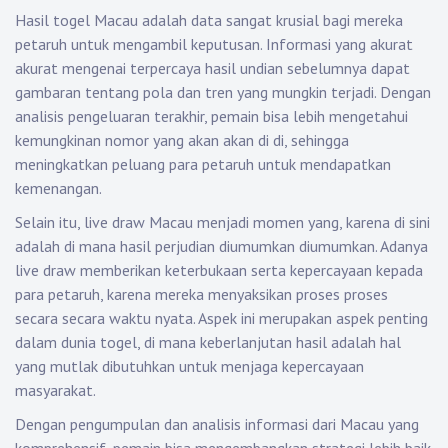
Hasil togel Macau adalah data sangat krusial bagi mereka
petaruh untuk mengambil keputusan. Informasi yang akurat
akurat mengenai terpercaya hasil undian sebelumnya dapat
gambaran tentang pola dan tren yang mungkin terjadi. Dengan
analisis pengeluaran terakhir, pemain bisa lebih mengetahui
kemungkinan nomor yang akan akan di di, sehingga
meningkatkan peluang para petaruh untuk mendapatkan
kemenangan.
Selain itu, live draw Macau menjadi momen yang, karena di sini
adalah di mana hasil perjudian diumumkan diumumkan. Adanya
live draw memberikan keterbukaan serta kepercayaan kepada
para petaruh, karena mereka menyaksikan proses proses
secara secara waktu nyata. Aspek ini merupakan aspek penting
dalam dunia togel, di mana keberlanjutan hasil adalah hal
yang mutlak dibutuhkan untuk menjaga kepercayaan
masyarakat.
Dengan pengumpulan dan analisis informasi dari Macau yang