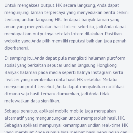
Untuk mengakses output HK secara langsung, Anda dapat
mengunjungi laman terpercaya yang menyediakan berita terkini
tentang undian langsung HK. Terdapat banyak laman yang
aman yang menyediakan hasil lotere seketika, jadi Anda dapat
mendapatkan outputnya setelah lotere dilakukan. Pastikan
website yang Anda pilih memiliki reputasi baik dan juga pernah
diperbaharui.
Di samping itu, Anda dapat pula mengikuti halaman platform
sosial yang berkaitan seputar undian langsung Hongkong.
Banyak halaman pada media seperti halnya Instagram serta
Twitter yang memberikan data hasil HK seketika. Melalui
menyusuri profil tersebut, Anda dapat menyaksikan notifikasi
di mana saja hasil terbaru diumumkan, jadi Anda tidak
melewatkan data signifikan.
Sebagai penutup, aplikasi mobile mobile juga merupakan
alternatif yang menguntungkan untuk memperoleh hasil HK.
Sebagian aplikasi mempunyai kemampuan undian real-time HK
yang membuat Anda supaya bisa melihat hasil pengundian dan