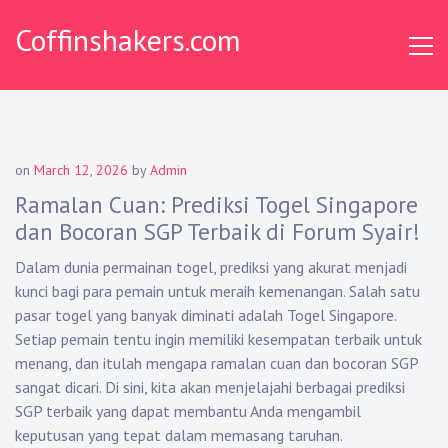
Skip
Coffinshakers.com
to
content
on
March 12, 2026
by
Admin
Ramalan Cuan: Prediksi Togel Singapore
dan Bocoran SGP Terbaik di Forum Syair!
Dalam dunia permainan togel, prediksi yang akurat menjadi
kunci bagi para pemain untuk meraih kemenangan. Salah satu
pasar togel yang banyak diminati adalah Togel Singapore.
Setiap pemain tentu ingin memiliki kesempatan terbaik untuk
menang, dan itulah mengapa ramalan cuan dan bocoran SGP
sangat dicari. Di sini, kita akan menjelajahi berbagai prediksi
SGP terbaik yang dapat membantu Anda mengambil
keputusan yang tepat dalam memasang taruhan.