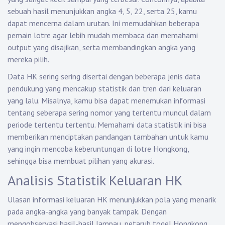
sebuah hasil menunjukkan angka 4, 5, 22, serta 25, kamu
dapat mencerna dalam urutan. Ini memudahkan beberapa
pemain lotre agar lebih mudah membaca dan memahami
output yang disajikan, serta membandingkan angka yang
mereka pilih.
Data HK sering sering disertai dengan beberapa jenis data
pendukung yang mencakup statistik dan tren dari keluaran
yang lalu. Misalnya, kamu bisa dapat menemukan informasi
tentang seberapa sering nomor yang tertentu muncul dalam
periode tertentu tertentu. Memahami data statistik ini bisa
memberikan menciptakan pandangan tambahan untuk kamu
yang ingin mencoba keberuntungan di lotre Hongkong,
sehingga bisa membuat pilihan yang akurasi.
Analisis Statistik Keluaran HK
Ulasan informasi keluaran HK menunjukkan pola yang menarik
pada angka-angka yang banyak tampak. Dengan
mengobservasi hasil-hasil lampau, petaruh togel Hongkong