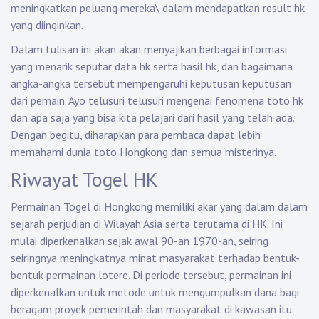
meningkatkan peluang mereka\ dalam mendapatkan result hk
yang diinginkan.
Dalam tulisan ini akan akan menyajikan berbagai informasi
yang menarik seputar data hk serta hasil hk, dan bagaimana
angka-angka tersebut mempengaruhi keputusan keputusan
dari pemain. Ayo telusuri telusuri mengenai fenomena
toto hk
dan apa saja yang bisa kita pelajari dari hasil yang telah ada.
Dengan begitu, diharapkan para pembaca dapat lebih
memahami dunia toto Hongkong dan semua misterinya.
Riwayat Togel HK
Permainan Togel di Hongkong memiliki akar yang dalam dalam
sejarah perjudian di Wilayah Asia serta terutama di HK. Ini
mulai diperkenalkan sejak awal 90-an 1970-an, seiring
seiringnya meningkatnya minat masyarakat terhadap bentuk-
bentuk permainan lotere. Di periode tersebut, permainan ini
diperkenalkan untuk metode untuk mengumpulkan dana bagi
beragam proyek pemerintah dan masyarakat di kawasan itu.