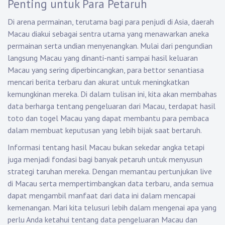
Penting untuk Para Petaruh
Di arena permainan, terutama bagi para penjudi di Asia, daerah
Macau diakui sebagai sentra utama yang menawarkan aneka
permainan serta undian menyenangkan. Mulai dari pengundian
langsung Macau yang dinanti-nanti sampai hasil keluaran
Macau yang sering diperbincangkan, para bettor senantiasa
mencari berita terbaru dan akurat untuk meningkatkan
kemungkinan mereka. Di dalam tulisan ini, kita akan membahas
data berharga tentang pengeluaran dari Macau, terdapat hasil
toto dan togel Macau yang dapat membantu para pembaca
dalam membuat keputusan yang lebih bijak saat bertaruh.
Informasi tentang hasil Macau bukan sekedar angka tetapi
juga menjadi fondasi bagi banyak petaruh untuk menyusun
strategi taruhan mereka. Dengan memantau pertunjukan live
di Macau serta mempertimbangkan data terbaru, anda semua
dapat mengambil manfaat dari data ini dalam mencapai
kemenangan. Mari kita telusuri lebih dalam mengenai apa yang
perlu Anda ketahui tentang data pengeluaran Macau dan