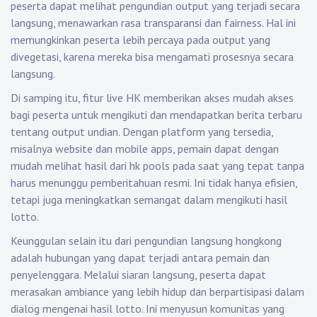
peserta dapat melihat pengundian output yang terjadi secara
langsung, menawarkan rasa transparansi dan fairness. Hal ini
memungkinkan peserta lebih percaya pada output yang
divegetasi, karena mereka bisa mengamati prosesnya secara
langsung.
Di samping itu, fitur live HK memberikan akses mudah akses
bagi peserta untuk mengikuti dan mendapatkan berita terbaru
tentang output undian. Dengan platform yang tersedia,
misalnya website dan mobile apps, pemain dapat dengan
mudah melihat hasil dari hk pools pada saat yang tepat tanpa
harus menunggu pemberitahuan resmi. Ini tidak hanya efisien,
tetapi juga meningkatkan semangat dalam mengikuti hasil
lotto.
Keunggulan selain itu dari pengundian langsung hongkong
adalah hubungan yang dapat terjadi antara pemain dan
penyelenggara. Melalui siaran langsung, peserta dapat
merasakan ambiance yang lebih hidup dan berpartisipasi dalam
dialog mengenai hasil lotto. Ini menyusun komunitas yang