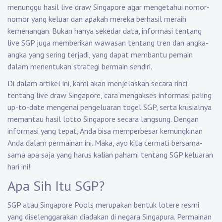
menunggu hasil live draw Singapore agar mengetahui nomor-
nomor yang keluar dan apakah mereka berhasil meraih
kemenangan. Bukan hanya sekedar data, informasi tentang
live SGP juga memberikan wawasan tentang tren dan angka-
angka yang sering terjadi, yang dapat membantu pemain
dalam menentukan strategi bermain sendiri.
Di dalam artikel ini, kami akan menjelaskan secara rinci
tentang live draw Singapore, cara mengakses informasi paling
up-to-date mengenai pengeluaran togel SGP, serta krusialnya
memantau hasil lotto Singapore secara langsung. Dengan
informasi yang tepat, Anda bisa memperbesar kemungkinan
Anda dalam permainan ini. Maka, ayo kita cermati bersama-
sama apa saja yang harus kalian pahami tentang SGP keluaran
hari ini!
Apa Sih Itu SGP?
SGP atau Singapore Pools merupakan bentuk lotere resmi
yang diselenggarakan diadakan di negara Singapura. Permainan