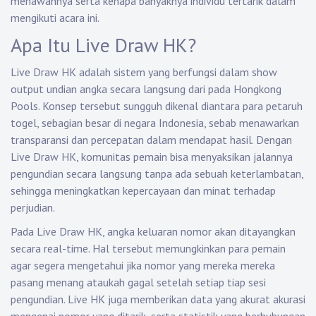
menawannya serta kenapa banyaknya individu tertarik dalam
mengikuti acara ini.
Apa Itu Live Draw HK?
Live Draw HK adalah sistem yang berfungsi dalam show
output undian angka secara langsung dari pada Hongkong
Pools. Konsep tersebut sungguh dikenal diantara para petaruh
togel, sebagian besar di negara Indonesia, sebab menawarkan
transparansi dan percepatan dalam mendapat hasil. Dengan
Live Draw HK, komunitas pemain bisa menyaksikan jalannya
pengundian secara langsung tanpa ada sebuah keterlambatan,
sehingga meningkatkan kepercayaan dan minat terhadap
perjudian.
Pada Live Draw HK, angka keluaran nomor akan ditayangkan
secara real-time. Hal tersebut memungkinkan para pemain
agar segera mengetahui jika nomor yang mereka mereka
pasang menang ataukah gagal setelah setiap tiap sesi
pengundian. Live HK juga memberikan data yang akurat akurasi