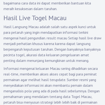
bagaimana cara data ini dapat memberikan bantuan kita
meraih kesuksesan dalam taruhan.
Hasil Live Togel Macau
Hasil Langsung Macau adalah salah satu aspek kunci untuk
para petaruh yang ingin mendapatkan informasi terkini
mengenai hasil pengundian.
result macau
Setiap hasil live draw
menjadi perhatian khusus karena karena dapat langsung
berpengaruh keputusan taruhan. Dengan banyaknya banyaknya
pecinta togel, akurasi data keluaran pengeluaran amat
penting dalam menunjang kemungkinan untuk menang.
Informasi mengenai keluaran Macau sering dihadirkan secara
real-time, memberikan akses akses cepat bagi para peminat
permainan agar melihat hasil terupdate. Sumber resmi yang
menyediakan informasi ini akan membantu pemain dalam
menganalisis pola yang ada di pada hasil sebelumnya. Dengan
pemahaman yang mendalam tentang data Togel Macau,
petaruh bisa menyusun strategi lebih lebih baik di permainan