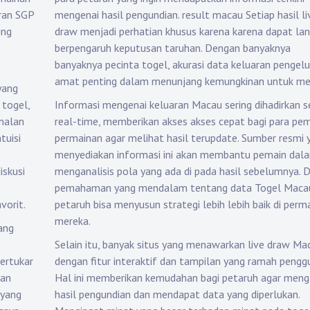
ran SGP
mengenai hasil pengundian.
result macau
Setiap hasil li
ing
draw menjadi perhatian khusus karena karena dapat la
berpengaruh keputusan taruhan. Dengan banyaknya
banyaknya pecinta togel, akurasi data keluaran pengel
amat penting dalam menunjang kemungkinan untuk me
yang
 togel,
Informasi mengenai keluaran Macau sering dihadirkan s
malan
real-time, memberikan akses akses cepat bagi para pe
tuisi
permainan agar melihat hasil terupdate. Sumber resmi 
menyediakan informasi ini akan membantu pemain dal
iskusi
menganalisis pola yang ada di pada hasil sebelumnya. 
pemahaman yang mendalam tentang data Togel Maca
vorit.
petaruh bisa menyusun strategi lebih lebih baik di perm
mereka.
ang
Selain itu, banyak situs yang menawarkan live draw Ma
bertukar
dengan fitur interaktif dan tampilan yang ramah pengg
gan
Hal ini memberikan kemudahan bagi petaruh agar men
 yang
hasil pengundian dan mendapat data yang diperlukan.