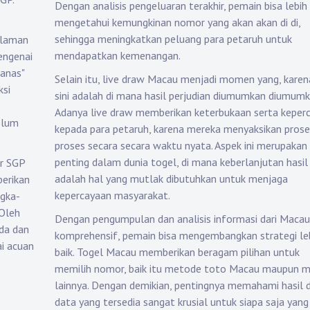
Dengan analisis pengeluaran terakhir, pemain bisa lebih
mengetahui kemungkinan nomor yang akan akan di di,
sehingga meningkatkan peluang para petaruh untuk
galaman
mendapatkan kemenangan.
engenai
panas"
Selain itu, live draw Macau menjadi momen yang, karen
ksi
sini adalah di mana hasil perjudian diumumkan diumumk
Adanya live draw memberikan keterbukaan serta keper
elum
kepada para petaruh, karena mereka menyaksikan prose
proses secara secara waktu nyata. Aspek ini merupakan
penting dalam dunia togel, di mana keberlanjutan hasil
ir SGP
adalah hal yang mutlak dibutuhkan untuk menjaga
berikan
kepercayaan masyarakat.
ngka-
 Oleh
Dengan pengumpulan dan analisis informasi dari Macau
ada dan
komprehensif, pemain bisa mengembangkan strategi le
i acuan
baik. Togel Macau memberikan beragam pilihan untuk
memilih nomor, baik itu metode toto Macau maupun 
lainnya. Dengan demikian, pentingnya memahami hasil 
data yang tersedia sangat krusial untuk siapa saja yang 