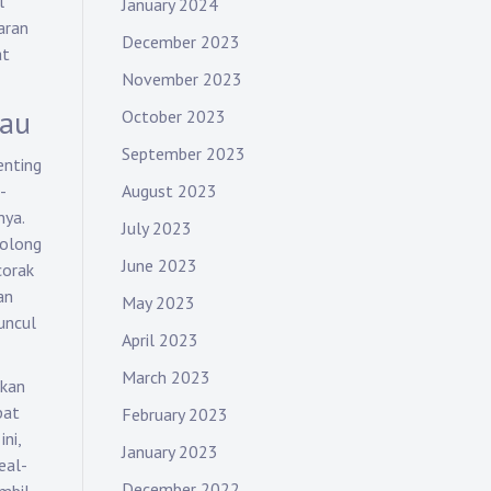
l
January 2024
aran
December 2023
at
November 2023
cau
October 2023
September 2023
enting
August 2023
-
nya.
July 2023
nolong
June 2023
corak
an
May 2023
uncul
April 2023
March 2023
gkan
pat
February 2023
ni,
January 2023
eal-
December 2022