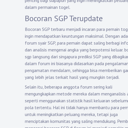
penting bagi siapapun yang ingin meningkatkan pelua
dalam permainan togel.
Bocoran SGP Terupdate
Bocoran SGP terbaru menjadi incaran para pemain tog
ingin mendapatkan keuntungan maksimal. Dengan ada
forum syair SGP, para pemain dapat saling berbagi inf
dan analisis mengenai angka yang berpotensi keluar.
b
sgp langsung dari singapura
prediksi SGP yang dibagika
dalam forum ini biasanya didasarkan pada pengalama
pengamatan mendalam, sehingga bisa memberikan g
yang lebih jelas terkait hasil yang mungkin terjadi.
Selain itu, beberapa anggota forum sering kali
mengungkapkan metode mereka dalam menganalisis 
seperti menggunakan statistik hasil keluaran sebelu
pola tertentu. Hal ini tidak hanya membantu para pe
untuk meningkatkan peluang mereka, tetapi juga
menciptakan komunitas yang saling mendukung. Pem