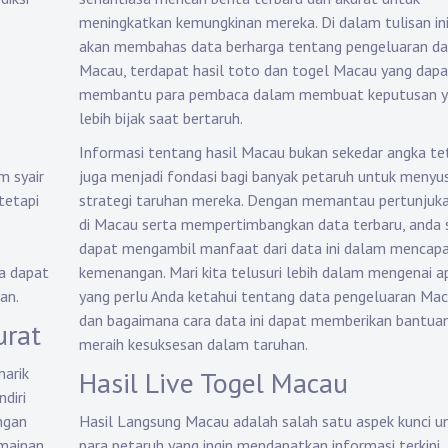
meningkatkan kemungkinan mereka. Di dalam tulisan ini,
akan membahas data berharga tentang pengeluaran da
Macau, terdapat hasil toto dan togel Macau yang dapa
membantu para pembaca dalam membuat keputusan 
lebih bijak saat bertaruh.
Informasi tentang hasil Macau bukan sekedar angka te
m syair
juga menjadi fondasi bagi banyak petaruh untuk menyu
tetapi
strategi taruhan mereka. Dengan memantau pertunjuka
di Macau serta mempertimbangkan data terbaru, anda
dapat mengambil manfaat dari data ini dalam mencapa
a dapat
kemenangan. Mari kita telusuri lebih dalam mengenai a
an.
yang perlu Anda ketahui tentang data pengeluaran Ma
dan bagaimana cara data ini dapat memberikan bantuan
urat
meraih kesuksesan dalam taruhan.
narik
Hasil Live Togel Macau
diri
ngan
Hasil Langsung Macau adalah salah satu aspek kunci u
rmainan
para petaruh yang ingin mendapatkan informasi terkini