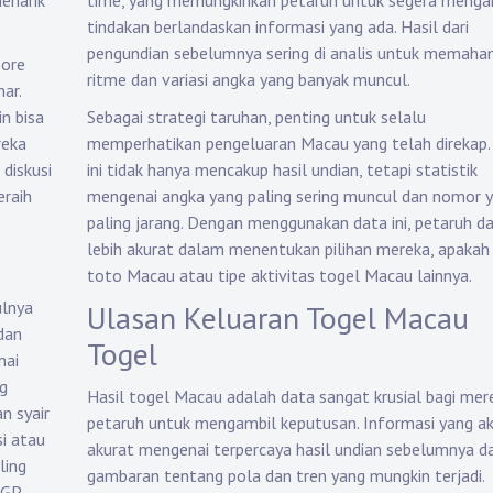
enarik
time, yang memungkinkan petaruh untuk segera menga
tindakan berlandaskan informasi yang ada. Hasil dari
pengundian sebelumnya sering di analis untuk memaha
pore
ritme dan variasi angka yang banyak muncul.
ar.
n bisa
Sebagai strategi taruhan, penting untuk selalu
reka
memperhatikan pengeluaran Macau yang telah direkap.
 diskusi
ini tidak hanya mencakup hasil undian, tetapi statistik
eraih
mengenai angka yang paling sering muncul dan nomor 
paling jarang. Dengan menggunakan data ini, petaruh d
lebih akurat dalam menentukan pilihan mereka, apakah 
toto Macau atau tipe aktivitas togel Macau lainnya.
ulnya
Ulasan Keluaran Togel Macau
dan
Togel
nai
g
Hasil togel Macau adalah data sangat krusial bagi mer
n syair
petaruh untuk mengambil keputusan. Informasi yang a
si atau
akurat mengenai terpercaya hasil undian sebelumnya d
ling
gambaran tentang pola dan tren yang mungkin terjadi.
SGP.