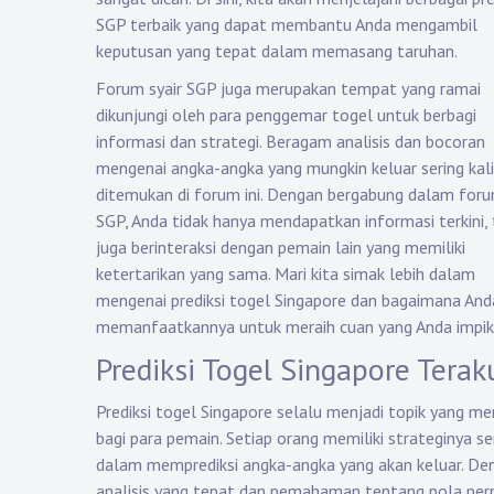
SGP terbaik yang dapat membantu Anda mengambil
keputusan yang tepat dalam memasang taruhan.
Forum syair SGP juga merupakan tempat yang ramai
dikunjungi oleh para penggemar togel untuk berbagi
informasi dan strategi. Beragam analisis dan bocoran
mengenai angka-angka yang mungkin keluar sering kali
ditemukan di forum ini. Dengan bergabung dalam foru
SGP, Anda tidak hanya mendapatkan informasi terkini, 
juga berinteraksi dengan pemain lain yang memiliki
ketertarikan yang sama. Mari kita simak lebih dalam
mengenai prediksi togel Singapore dan bagaimana And
memanfaatkannya untuk meraih cuan yang Anda impik
Prediksi Togel Singapore Terak
Prediksi togel Singapore selalu menjadi topik yang me
bagi para pemain. Setiap orang memiliki strateginya sen
dalam memprediksi angka-angka yang akan keluar. De
analisis yang tepat dan pemahaman tentang pola pe