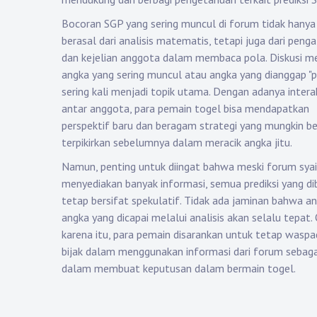
Bocoran SGP yang sering muncul di forum tidak hanya
berasal dari analisis matematis, tetapi juga dari pen
dan kejelian anggota dalam membaca pola. Diskusi m
angka yang sering muncul atau angka yang dianggap "
sering kali menjadi topik utama. Dengan adanya intera
antar anggota, para pemain togel bisa mendapatkan
perspektif baru dan beragam strategi yang mungkin b
terpikirkan sebelumnya dalam meracik angka jitu.
Namun, penting untuk diingat bahwa meski forum sya
menyediakan banyak informasi, semua prediksi yang di
tetap bersifat spekulatif. Tidak ada jaminan bahwa a
angka yang dicapai melalui analisis akan selalu tepat.
karena itu, para pemain disarankan untuk tetap wasp
bijak dalam menggunakan informasi dari forum sebaga
dalam membuat keputusan dalam bermain togel.