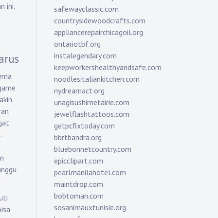
 ini.
safewayclassic.com
countrysidewoodcrafts.com
appliancerepairchicagoil.org
ontariotbf.org
instalegendary.com
arus
keepworkershealthyandsafe.com
tema
noodlesitaliankitchen.com
 game
nydreamact.org
akin
unagisushimetairie.com
ran
jewelflashtattoos.com
gat
getpcfixtoday.com
.
bbrtbandra.org
bluebonnetcountry.com
an
epicclipart.com
unggu
pearlmanilahotel.com
maintdrop.com
bobtoman.com
uti
sosanimauxtunisie.org
bisa