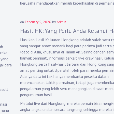
berusaha mendapatkan meraih keberhasilan di permainan
on
February 9, 2026
by
Admin
Hasil HK: Yang Perlu Anda Ketahui H
Hasilkan Hasil Keluaran Hongkong adalah salah satu 
yang sangat amat menarik bagi para pecinta judi serta
ah
lotto di Asia, khususnya di Tanah Air. Seiring dengan sem
ereka
banyak peminat, informasi terkait live draw hasil Kelua
 yang
Hongkong serta hasil-hasil terbaru dari Hong Kong san
gai cara
amat penting untuk diperoleh oleh para mereka pemain
Adanya data ini tak hanya membantu peserta dalam
g
merencanakan taktik permainan, tetapi juga memberik
pengalaman yang lebih seru menegangkan di saat men
esult
pengumuman hasil.
Melalui live dari Hongkong, mereka pemain bisa mengik
masi
angka-angka undian secara langsung, sehingga mereka 
aimana